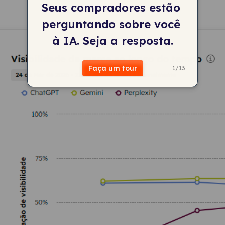
Seus compradores estão 
perguntando sobre você 
à IA. Seja a resposta.
Faça um tour
1
/
13